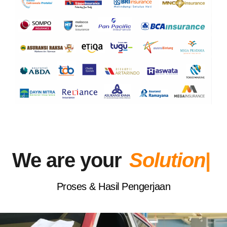
We are your
S
o
l
u
t
i
o
n
|
Proses & Hasil Pengerjaan