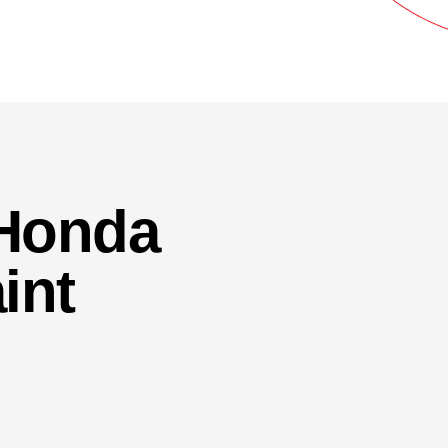
Honda
int