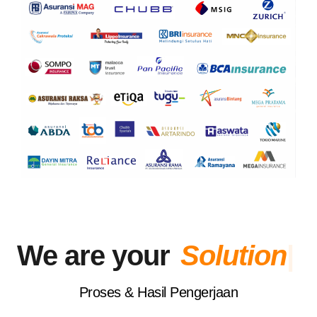
We are your
S
o
l
u
t
i
o
n
|
Proses & Hasil Pengerjaan