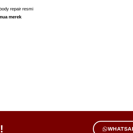
body repair resmi
emua merek
!
WHATSA