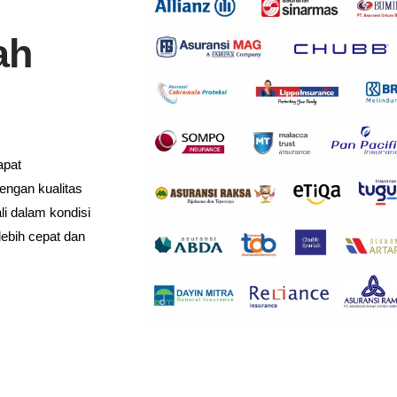
ah
apat
engan kualitas
i dalam kondisi
lebih cepat dan