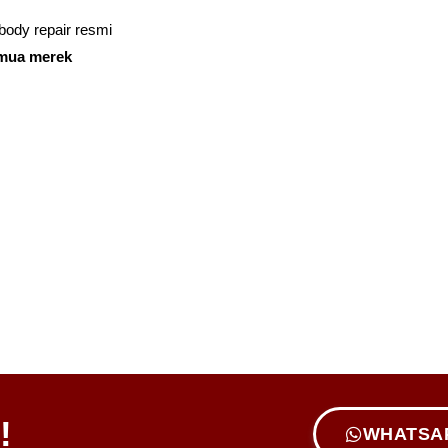
body repair resmi
emua merek
!
WHATSA