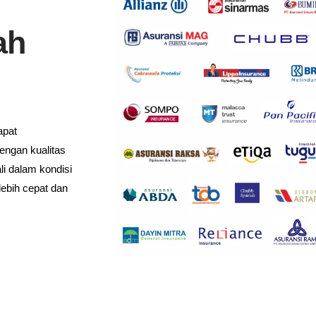
ah
apat
engan kualitas
i dalam kondisi
lebih cepat dan